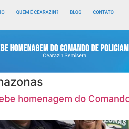
CIO
QUEM É CEARAZIN?
BLOG
CONTATO
ebe homenagem do Comando de Policiam
Cearazin Semisera
mazonas
cebe homenagem do Comando 