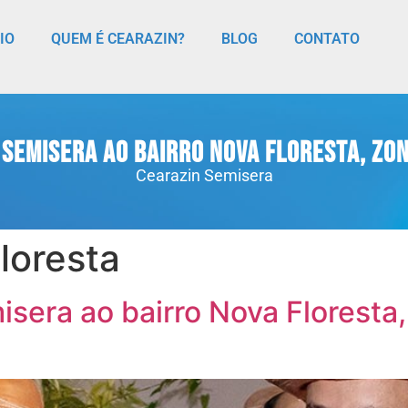
CIO
QUEM É CEARAZIN?
BLOG
CONTATO
n Semisera ao bairro Nova Floresta, zo
Cearazin Semisera
loresta
isera ao bairro Nova Floresta