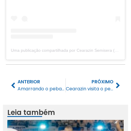
Uma publicação compartilhada por Cearazin Semisera (@cearazinsemisera)
ANTERIOR
PRÓXIMO
Amarrando o peba com Cearazin Semisera
Cearazin visita o pequeno Calebe e doa bateria para aparelho essencial à sua vida
Leia também